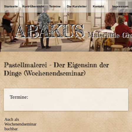
Startseite
Kurs-Übersicht
Termine
Die Kursleiter
Kontakt
Impressum
ABAKUS
Malschule Gr
Pastellmalerei - Der Eigensinn der
Dinge (Wochenendseminar)
Termine:
Auch als
Wochenendseminar
buchbar.