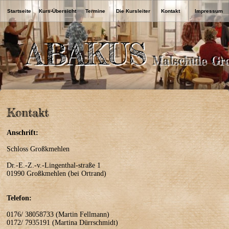
Startseite
Kurs-Übersicht
Termine
Die Kursleiter
Kontakt
Impressum
ABAKUS
Malschule Gr
Kontakt
Anschrift:
Schloss Großkmehlen
Dr.-E.-Z.-v.-Lingenthal-straße 1
01990 Großkmehlen (bei Ortrand)
Telefon:
0176/ 38058733 (Martin Fellmann)
0172/ 7935191 (Martina Dürrschmidt)